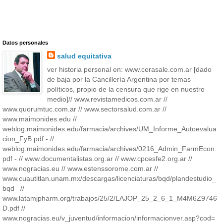
Datos personales
salud equitativa
ver historia personal en: www.cerasale.com.ar [dado
de baja por la Cancillería Argentina por temas
políticos, propio de la censura que rige en nuestro
medio]// www.revistamedicos.com.ar //
www.quorumtuc.com.ar // www.sectorsalud.com.ar //
www.maimonides.edu //
weblog.maimonides.edu/farmacia/archives/UM_Informe_Autoevalua
cion_FyB.pdf - //
weblog.maimonides.edu/farmacia/archives/0216_Admin_FarmEcon.
pdf - // www.documentalistas.org.ar // www.cpcesfe2.org.ar //
www.nogracias.eu // www.estenssorome.com.ar //
www.cuautitlan.unam.mx/descargas/licenciaturas/bqd/plandestudio_
bqd_ //
www.latamjpharm.org/trabajos/25/2/LAJOP_25_2_6_1_M4M6Z9746
D.pdf //
www.nogracias.eu/v_juventud/informacion/informacionver.asp?cod=