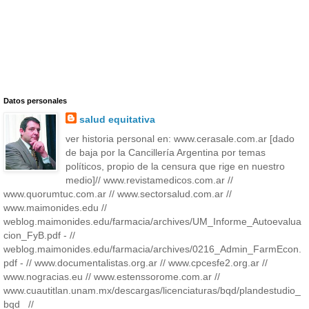
Datos personales
salud equitativa
ver historia personal en: www.cerasale.com.ar [dado
de baja por la Cancillería Argentina por temas
políticos, propio de la censura que rige en nuestro
medio]// www.revistamedicos.com.ar //
www.quorumtuc.com.ar // www.sectorsalud.com.ar //
www.maimonides.edu //
weblog.maimonides.edu/farmacia/archives/UM_Informe_Autoevalua
cion_FyB.pdf - //
weblog.maimonides.edu/farmacia/archives/0216_Admin_FarmEcon.
pdf - // www.documentalistas.org.ar // www.cpcesfe2.org.ar //
www.nogracias.eu // www.estenssorome.com.ar //
www.cuautitlan.unam.mx/descargas/licenciaturas/bqd/plandestudio_
bqd_ //