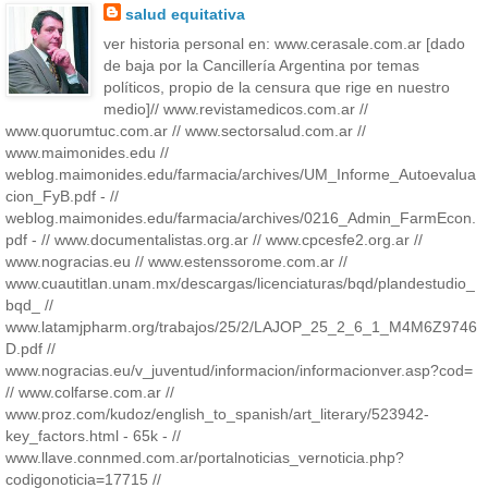
salud equitativa
ver historia personal en: www.cerasale.com.ar [dado
de baja por la Cancillería Argentina por temas
políticos, propio de la censura que rige en nuestro
medio]// www.revistamedicos.com.ar //
www.quorumtuc.com.ar // www.sectorsalud.com.ar //
www.maimonides.edu //
weblog.maimonides.edu/farmacia/archives/UM_Informe_Autoevalua
cion_FyB.pdf - //
weblog.maimonides.edu/farmacia/archives/0216_Admin_FarmEcon.
pdf - // www.documentalistas.org.ar // www.cpcesfe2.org.ar //
www.nogracias.eu // www.estenssorome.com.ar //
www.cuautitlan.unam.mx/descargas/licenciaturas/bqd/plandestudio_
bqd_ //
www.latamjpharm.org/trabajos/25/2/LAJOP_25_2_6_1_M4M6Z9746
D.pdf //
www.nogracias.eu/v_juventud/informacion/informacionver.asp?cod=
// www.colfarse.com.ar //
www.proz.com/kudoz/english_to_spanish/art_literary/523942-
key_factors.html - 65k - //
www.llave.connmed.com.ar/portalnoticias_vernoticia.php?
codigonoticia=17715 //